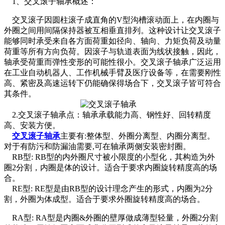
1、交叉滚子轴承概述：
交叉滚子因圆柱滚子成直角的V型沟槽滚动面上，在内圈与
外圈之间用间隔保持器被互相垂直排列。这种设计让交叉滚子
能够同时承受来自各方面荷重如径向、轴向、力矩负荷及动量
荷重等所有方向负荷。因滚子与轨道表面为线状接触，因此，
轴承受荷重而弹性变形的可能性很小。交叉滚子轴承广泛运用
在工业自动机器人、工作机械手臂及医疗设备等，在需要刚性
高、紧密及高速运转下仍能确保得场合下，交叉滚子皆可符合
其条件。
2.交叉滚子轴承点：轴承承载能力高、钢性好、回转精度
高、安装方便。
交叉滚子轴承
主要有:整体型、外圈分离型、内圈分离型。
对于有防污和防漏油需要,可在轴承两侧安装密封圈。
RB型: RB型的内外圈尺寸被小限度的小型化，其构造为外
圈2分割，内圈是体的设计。适合于要求内圈旋转精度高的场
合。
RE型: RE型是由RB型的设计理念产生的形式，内圈为2分
割，外圈为体成型。适合于要求外圈旋转精度高的场合。
RA型: RA型是内圈&外圈的壁厚做成薄型轻量，外圈2分割